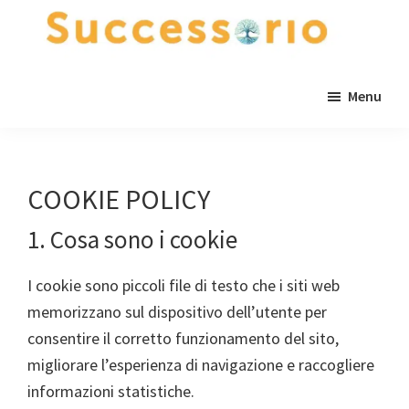
Passa
Passa
al
al
contenuto
piè
Successorio
Il
principale
di
Menu
portale
pagina
delle
successioni
ereditarie
COOKIE POLICY
1. Cosa sono i cookie
I cookie sono piccoli file di testo che i siti web
memorizzano sul dispositivo dell’utente per
consentire il corretto funzionamento del sito,
migliorare l’esperienza di navigazione e raccogliere
informazioni statistiche.