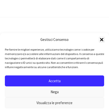
Footer
Privacy Policy
Gestisci Consenso
Per fornire le migliori esperienze, utilizziamo tecnologie come i cookie per
Il progetto
Successorio
nasce dalla volontà di
memorizzare e/o accedere alle informazioni del dispositivo. Il consenso a queste
tecnologie ci permetterà di elaborare dati come il comportamento di
giuristi
,
comunicatori
e
avvocati
di promuovere
navigazione o ID unici su questo sito. Non acconsentire o ritirare il consenso può
la cultura della pianificazione successoria in Italia.
influire negativamente su alcune caratteristiche e funzioni.
Accetta
Cookie Policy
Nega
Visualizza le preferenze